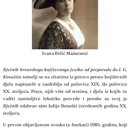
Ivana Brlić Mažuranić
Rječnik hrvatskoga književnoga jezika od preporoda do I. G.
Kovačića
temelji se na citatima iz gotovo petsto književnih
djela napisanih u razdoblju od polovice XIX. do polovice
XX. stoljeća. Pisce, njih više od stotinu, i djela iz kojih će
vaditi zanimljive leksičke potvrde i porabe za svoj je
Rječnik
odabrao sâm Julije Benešić četrdesetih godina XX.
stoljeća.
U prvom objavljenom svesku (a–burkati) 1985. godine, koji