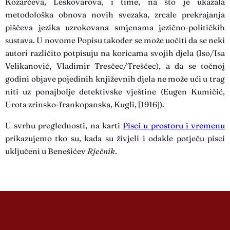
Kozarčeva, Leskovarova, i time, na što je ukazala
metodološka obnova novih svezaka, zrcale prekrajanja
piščeva jezika uzrokovana smjenama jezično-političkih
sustava. U novome Popisu također se može uočiti da se neki
autori različito potpisuju na koricama svojih djela (Iso/Isa
Velikanović, Vladimir Tresčec/Treščec), a da se točnoj
godini objave pojedinih književnih djela ne može ući u trag
niti uz ponajbolje detektivske vještine (Eugen Kumičić,
Urota zrinsko-frankopanska, Kugli, [1916]).
U svrhu preglednosti, na karti
Pisci u prostoru i vremenu
prikazujemo tko su, kada su živjeli i odakle potječu pisci
uključeni u Benešićev
Rječnik
.