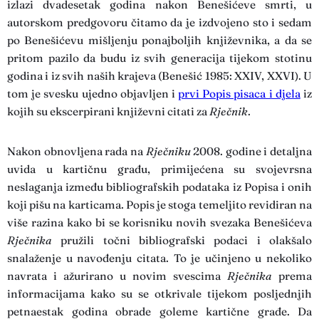
izlazi dvadesetak godina nakon Benešićeve smrti, u
autorskom predgovoru čitamo da je izdvojeno sto i sedam
po Benešićevu mišljenju ponajboljih književnika, a da se
pritom pazilo da budu iz svih generacija tijekom stotinu
godina i iz svih naših krajeva (Benešić 1985: XXIV, XXVI). U
tom je svesku ujedno objavljen i
prvi Popis pisaca i djela
iz
kojih su ekscerpirani književni citati za
Rječnik
.
Nakon obnovljena rada na
Rječniku
2008. godine i detaljna
uvida u kartičnu građu, primijećena su svojevrsna
neslaganja između bibliografskih podataka iz Popisa i onih
koji pišu na karticama. Popis je stoga temeljito revidiran na
više razina kako bi se korisniku novih svezaka Benešićeva
Rječnika
pružili točni bibliografski podaci i olakšalo
snalaženje u navođenju citata. To je učinjeno u nekoliko
navrata i ažurirano u novim svescima
Rječnika
prema
informacijama kako su se otkrivale tijekom posljednjih
petnaestak godina obrade goleme kartične građe. Da