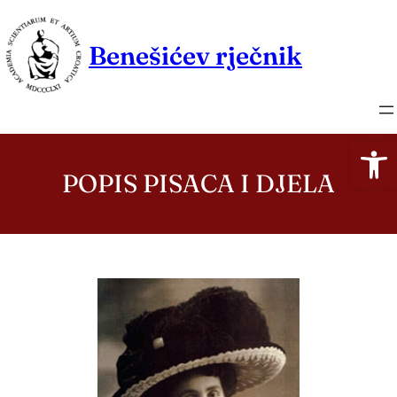
Skoči
do
Benešićev rječnik
sadržaja
Open
POPIS PISACA I DJELA