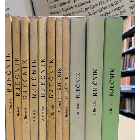
Objavljeni svesci
Više…