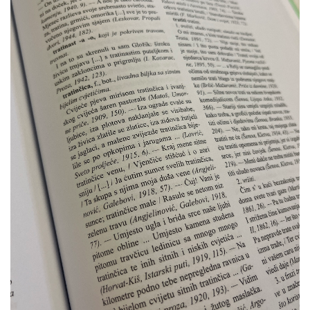
O rječniku
Više…