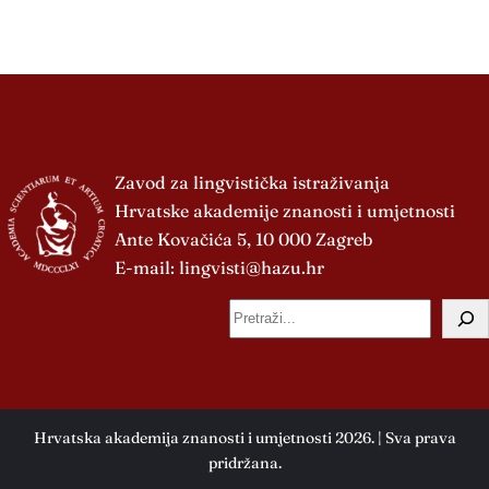
Zavod za lingvistička istraživanja
Hrvatske akademije znanosti i umjetnosti
Ante Kovačića 5, 10 000 Zagreb
E-mail:
lingvisti@hazu.hr
P
r
e
t
r
Hrvatska akademija znanosti i umjetnosti 2026. | Sva prava
a
pridržana.
g