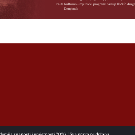
emija znanosti i umjetnosti 2026. | Sva prava pridržana.